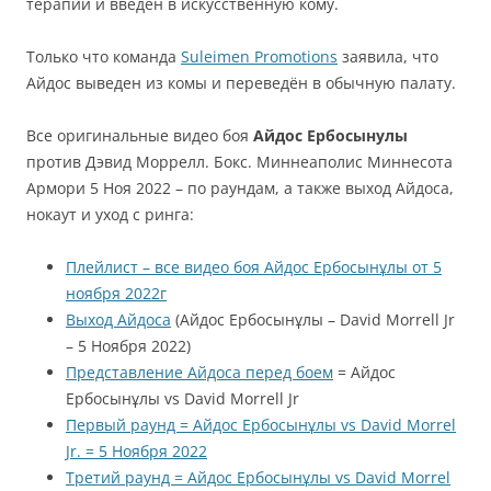
терапии и введён в искусственную кому.
Только что команда
Suleimen Promotions
заявила, что
Айдос выведен из комы и переведён в обычную палату.
Все оригинальные видео боя
Айдос Ербосынулы
против Дэвид Моррелл. Бокс. Миннеаполис Миннесота
Армори 5 Ноя 2022 – по раундам, а также выход Айдоса,
нокаут и уход с ринга:
Плейлист – все видео боя Айдос Ербосынұлы от 5
ноября 2022г
Выход Айдоса
(Айдос Ербосынұлы – David Morrell Jr
– 5 Ноября 2022)
Представление Айдоса перед боем
= Айдос
Ербосынұлы vs David Morrell Jr
Первый раунд = Айдос Ербосынұлы vs David Morrel
Jr. = 5 Ноября 2022
Третий раунд = Айдос Ербосынұлы vs David Morrel