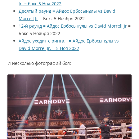
Jr. = бокс 5 Ноя 2022
Десятый раунд = Айдос Ербосынұлы vs David
Morrell Jr
= Бокс 5 Ноября 2022
12-й раунд = Айдос Ербосынұлы vs David Morrell Jr
=
Бокс 5 Ноября 2022
Айдос уходит с ринга… = Айдос Ербосынұлы vs
David Morrel Jr. = 5 Ноя 2022
И несколько фотографий боя: