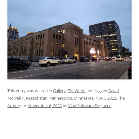
This entry was posted in
Gallery
,
TheWorld
and tagged
David
Morrell Jr
,
Kazakhstan
,
Minneapolis
,
Minnesota
,
Nov 5 2022
,
The
Armory
on
November 6, 2022
by
Vlad Software Engineer
.