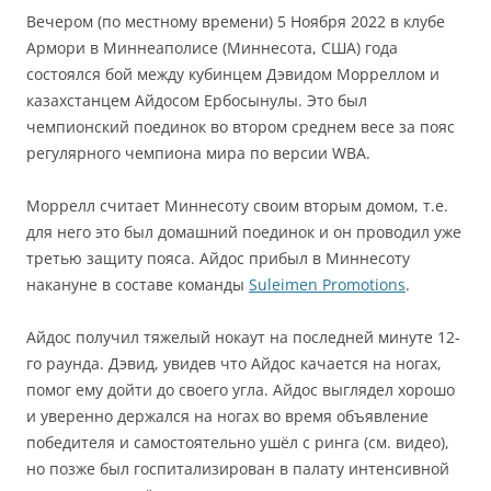
Вечером (по местному времени) 5 Ноября 2022 в клубе
Армори в Миннеаполисе (Миннесота, США) года
состоялся бой между кубинцем Дэвидом Морреллом и
казахстанцем Айдосом Ербосынулы. Это был
чемпионский поединок во втором среднем весе за пояс
регулярного чемпиона мира по версии WBA.
Моррелл считает Миннесоту своим вторым домом, т.е.
для него это был домашний поединок и он проводил уже
третью защиту пояса. Айдос прибыл в Миннесоту
накануне в составе команды
Suleimen Promotions
.
Айдос получил тяжелый нокаут на последней минуте 12-
го раунда. Дэвид, увидев что Айдос качается на ногах,
помог ему дойти до своего угла. Айдос выглядел хорошо
и уверенно держался на ногах во время объявление
победителя и самостоятельно ушёл с ринга (см. видео),
но позже был госпитализирован в палату интенсивной